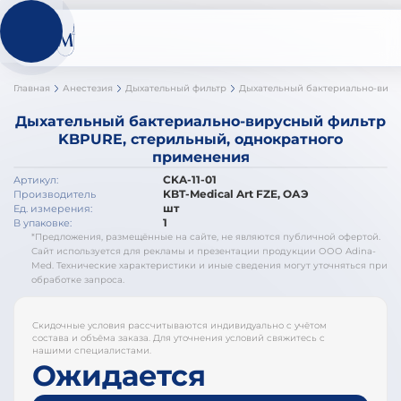
Главная
Анестезия
Дыхательный фильтр
Дыхательный бактериально-вирусный фильтр KBPURE, стерильный, однократного применения
Дыхательный бактериально-вирусный фильтр
KBPURE, стерильный, однократного
применения
CKA-11-01
Артикул:
KBT-Medical Art FZE, ОАЭ
Производитель
шт
Ед. измерения:
1
В упаковке:
*Предложения, размещённые на сайте, не являются публичной офертой.
Сайт используется для рекламы и презентации продукции ООО Adina-
Med. Технические характеристики и иные сведения могут уточняться при
обработке запроса.
Скидочные условия рассчитываются индивидуально с учётом
состава и объёма заказа. Для уточнения условий свяжитесь с
нашими специалистами.
Ожидается