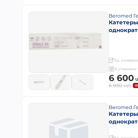
Beromed Г
Катетеры
однократ
Ед. измерен
В упаковке:
6 600
U
6 930
UZS
-5
Beromed Г
Катетеры
однократ
Ед. измерен