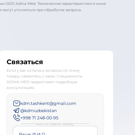
ии ООО Adina-Med. Технические характеристики и иные
я могут уточняться при обработке запроса.
Связаться
Если у вас остались вопросы по этому
товару, свяжитесь с нами. Специалисты
ADINA-MED предоставят подробную
консультацию.
kdm.tashkent@gmail.com
@kdmuzbekistan
+998 71 248-00-95
или оставьте заявку
Ваше Ф.И.О