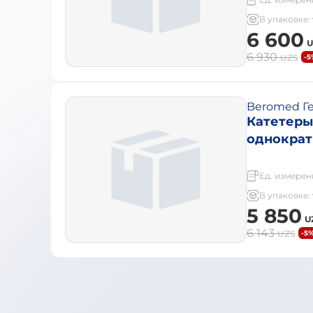
В упаковке:
6 600
U
6 930
UZS
-5
Beromed Г
Катетеры
однократ
Ед. измерен
В упаковке:
5 850
U
6 143
UZS
-5