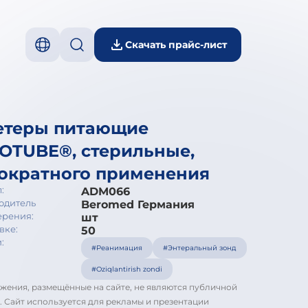
Скачать прайс-лист
етеры питающие
OTUBE®, стерильные,
ократного применения
:
ADM066
одитель
Beromed Германия
ерения:
шт
вке:
50
:
#Реанимация
#Энтеральный зонд
#Oziqlantirish zondi
жения, размещённые на сайте, не являются публичной
. Сайт используется для рекламы и презентации