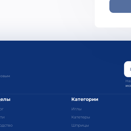
новым
На
ис
делы
Категории
ог
Иглы
ти
Катетеры
одство
Шприцы