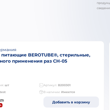
продукц
сведени
ермания
 питающие BEROTUBE®, стерильные,
ного применения раз CH-05
ия:
шт
Артикул:
B200301
test
В наличии:
Имеется
ZS
Добавить в корзину
%