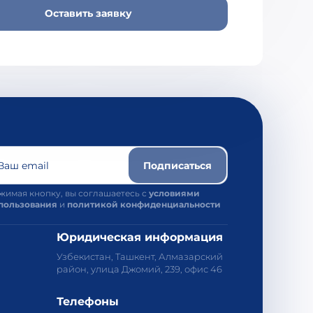
Оставить заявку
Ваш email
Подписаться
жимая кнопку, вы соглашаетесь с
условиями
пользования
и
политикой конфиденциальности
Юридическая информация
Узбекистан, Ташкент, Алмазарский
район, улица Джомий, 239, офис 46
Телефоны