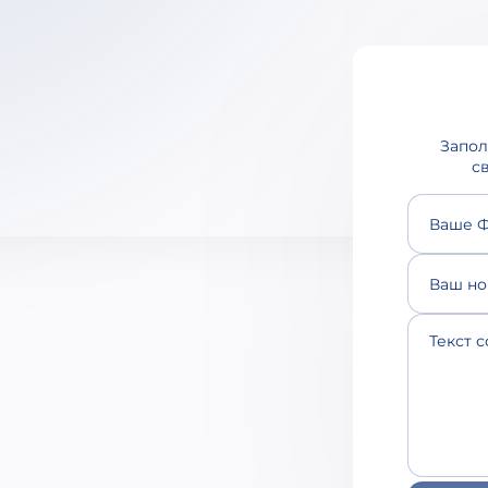
Запол
с
Ваше Ф
Ваш но
Текст с