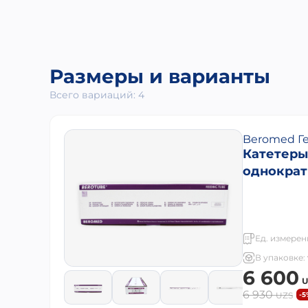
Размеры и варианты
Всего вариаций: 4
Beromed Г
Катетеры
однократ
Ед. измерен
В упаковке:
6 600
U
6 930
UZS
-5