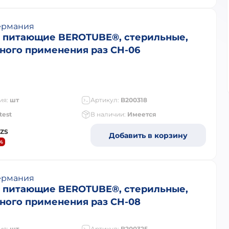
ермания
 питающие BEROTUBE®, стерильные,
ного применения раз CH-06
ия:
шт
Артикул:
B200318
test
В наличии:
Имеется
ZS
Добавить в корзину
%
ермания
 питающие BEROTUBE®, стерильные,
ного применения раз CH-08
ия:
шт
Артикул:
B200325