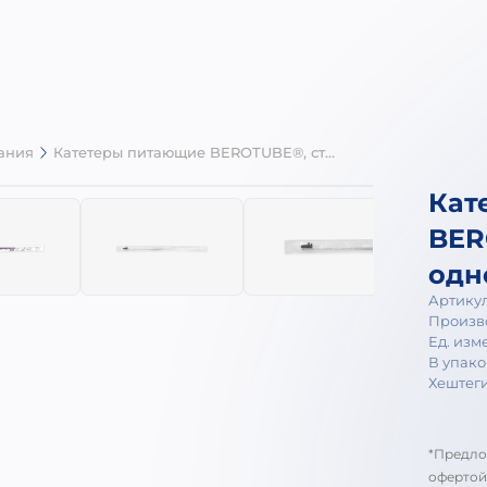
тания
Катетеры питающие BEROTUBE®, стерильные, однократного применения
Кат
BER
одн
Артикул
Произв
Ед. изм
В упако
Хештеги
*Предло
офертой