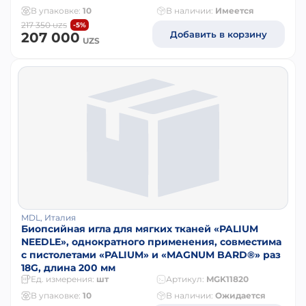
В упаковке:
10
В наличии:
Имеется
217 350
-5%
UZS
Добавить в корзину
207 000
UZS
MDL, Италия
Биопсийная игла для мягких тканей «PALIUM
NEEDLE», однократного применения, совместима
с пистолетами «PALIUM» и «MAGNUM BARD®» раз
18G, длина 200 мм
Ед. измерения:
шт
Артикул:
MGK11820
В упаковке:
10
В наличии:
Ожидается