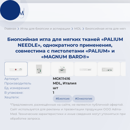
Главная
Иглы для биопсии и аспирации
MDL
Биопсийная игла для мягких тканей «PALIUM
NEEDLE», однократного применения,
совместима с пистолетами «PALIUM» и
«MAGNUM BARD®»
MGK11416
Артикул:
MDL, Италия
Производитель
шт
Ед. измерения:
1
В упаковке:
Хештеги:
#Биопсия
#Онкология
*Предложения, размещённые на сайте, не являются публичной офертой.
Сайт используется для рекламы и презентации продукции ООО Adina-
Med. Технические характеристики и иные сведения могут уточняться при
обработке запроса.