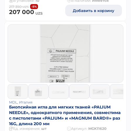
В упаковке:
10
В наличии:
Имеется
217 350
-5%
UZS
Добавить в корзину
207 000
UZS
MDL, Италия
Биопсийная игла для мягких тканей «PALIUM
NEEDLE», однократного применения, совместима
с пистолетами «PALIUM» и «MAGNUM BARD®» раз
16G, длина 200 мм
Ед. измерения:
шт
Артикул:
MGK11620