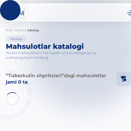
Bosh sahifa
Katalog
Katalog
Mahsulotlar katalogi
Kerakli mahsulotlarni tez topish uchun kategoriya va
subkategoriyani tanlang.
“Tuberkulin shpritslari”dagi mahsulotlar
jami 0 ta
Ig
Ka
Sh
Ti