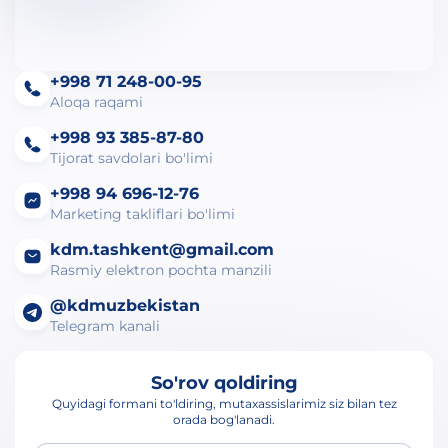
+998 71 248-00-95
Aloqa raqami
+998 93 385-87-80
Tijorat savdolari bo'limi
+998 94 696-12-76
Marketing takliflari bo'limi
kdm.tashkent@gmail.com
Rasmiy elektron pochta manzili
@kdmuzbekistan
Telegram kanali
So'rov qoldiring
Quyidagi formani to'ldiring, mutaxassislarimiz siz bilan tez
orada bog'lanadi.