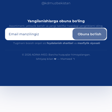
@kdmuzbekistan
Yangilanishlarga obuna bo'ling
Assortiment, yetkazib berish va yangi takliflar haqidagi yangiliklarni oling.
Email manzilingiz
Obuna bo'lish
Tugmani bosish orqali siz
foydalanish shartlari
va
maxfiylik siyosati
© 2026 ADINA-MED. Barcha huquqlar himoyalangan.
Ishtiyoq bilan ❤️ — Mameed