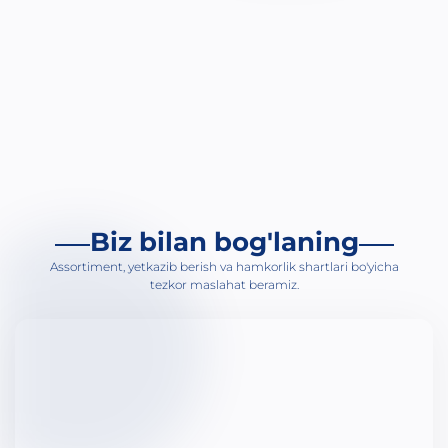
Bi
An
Ja
Ur
Gi
Ge
Ti
Biz bilan bog'laning
Ga
Assortiment, yetkazib berish va hamkorlik shartlari bo'yicha
Uy
tezkor maslahat beramiz.
Bo