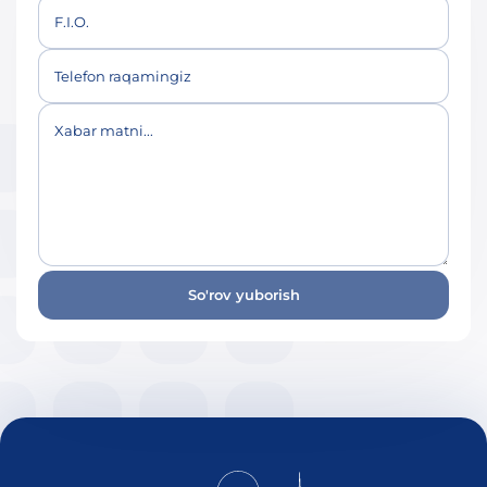
F.I.O.
Telefon raqamingiz
Xabar matni...
So'rov yuborish