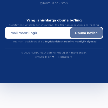
@kdmuzbekistan
Yangilanishlarga obuna bo'ling
Assortiment, yetkazib berish va yangi takliflar haqidagi yangiliklarni oling.
Email manzilingiz
Obuna bo'lish
Tugmani bosish orqali siz
foydalanish shartlari
va
maxfiylik siyosati
© 2026 ADINA-MED. Barcha huquqlar himoyalangan.
Ishtiyoq bilan ❤️ — Mameed