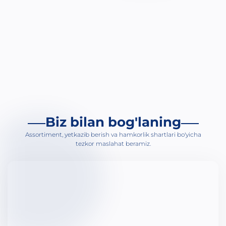
Bi
An
Ja
Ur
Gi
Ge
Ti
Biz bilan bog'laning
Ga
Assortiment, yetkazib berish va hamkorlik shartlari bo'yicha
Uy
tezkor maslahat beramiz.
Bo