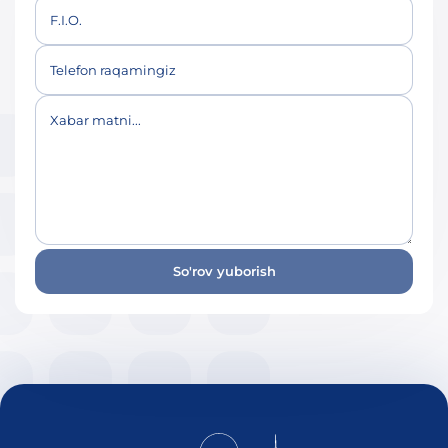
F.I.O.
Telefon raqamingiz
Xabar matni...
So'rov yuborish