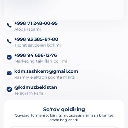
+998 71 248-00-95
Aloqa raqami
+998 93 385-87-80
Tijorat savdolari bo'limi
+998 94 696-12-76
Marketing takliflari bo'limi
kdm.tashkent@gmail.com
Rasmiy elektron pochta manzili
@kdmuzbekistan
Telegram kanali
So'rov qoldiring
Quyidagi formani to'ldiring, mutaxassislarimiz siz bilan tez
orada bog'lanadi.