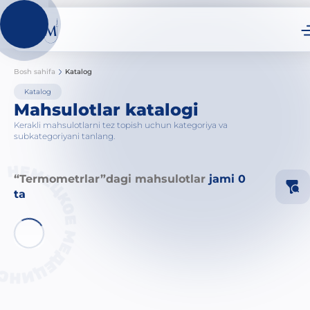
Bosh sahifa
Katalog
Katalog
Mahsulotlar katalogi
Kerakli mahsulotlarni tez topish uchun kategoriya va
subkategoriyani tanlang.
“Termometrlar”dagi mahsulotlar
jami 0
ta
Ig
Ka
Sh
Ti