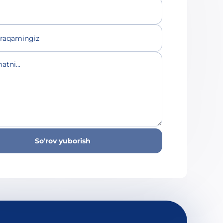
 raqamingiz
atni...
So'rov yuborish