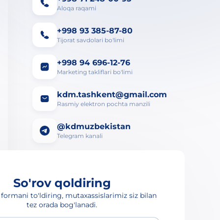
Aloqa raqami
+998 93 385-87-80
Tijorat savdolari bo'limi
+998 94 696-12-76
Marketing takliflari bo'limi
kdm.tashkent@gmail.com
Rasmiy elektron pochta manzili
@kdmuzbekistan
Telegram kanali
So'rov qoldiring
formani to'ldiring, mutaxassislarimiz siz bilan
tez orada bog'lanadi.