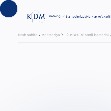
Katalog
Biz haqimizda
Narxlar ro'yxati
K
Bosh sahifa
Anesteziya
-