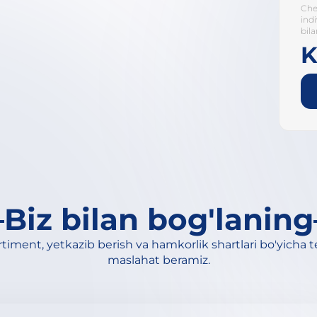
Che
ind
bila
K
Biz bilan bog'laning
timent, yetkazib berish va hamkorlik shartlari bo'yicha 
maslahat beramiz.