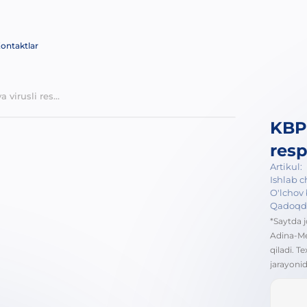
ontaktlar
KBPURE steril bakterial va virusli respirator filtri, bir martalik
KBPU
resp
Artikul:
Ishlab c
O'lchov b
Qadoqd
*Saytda j
Adina-Me
qiladi. T
jarayonid