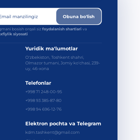
Email manzilingiz
Obuna bo'lish
mani bosish orqali siz
foydalanish shartlari
va
fiylik siyosati
Yuridik ma'lumotlar
O'zbekiston, Toshkent shahri,
Olmazor tumani, Jomiy ko'chasi, 239-
uy, 46-xona
Telefonlar
+998 71 248-00-95
+998 93 385-87-80
+998 94 696-12-76
Elektron pochta va Telegram
kdm.tashkent@gmail.com