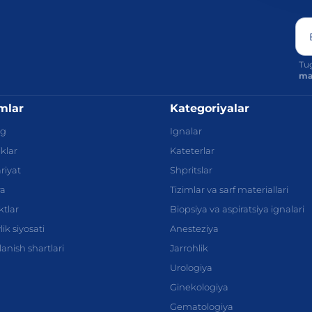
Tug
max
imlar
Kategoriyalar
og
Ignalar
iklar
Kateterlar
riyat
Shpritslar
ra
Tizimlar va sarf materiallari
tlar
Biopsiya va aspiratsiya ignalari
ik siyosati
Anesteziya
anish shartlari
Jarrohlik
Urologiya
Ginekologiya
Gematologiya