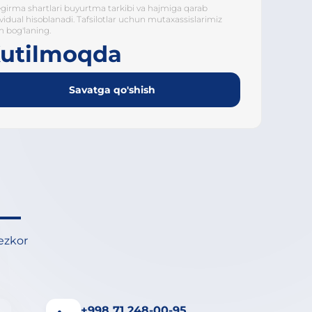
girma shartlari buyurtma tarkibi va hajmiga qarab
ividual hisoblanadi. Tafsilotlar uchun mutaxassislarimiz
n bog'laning.
utilmoqda
Savatga qo'shish
tezkor
+998 71 248-00-95