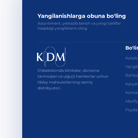
Yangilanishlarga obuna bo'ling
Assortiment, yetkazib berish va yangi takliflar
haqidagi yangiliklarni oling.
Bo'l
Katal
Yangil
O'zbekistonda klinikalar, dorixona
Rahba
tarmoqlari va ulgurji hamkorlar uchun
tibbiy mahsulotlarning rasmiy
Karye
distribyutori.
Kontak
Maxfiyl
Foydal