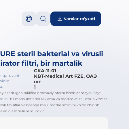
Narxlar ro'yxati
RE steril bakterial va virusli
irator filtri, bir martalik
CKA-11-01
hiqaruvchi
KBT-Medical Art FZE, ОАЭ
irligi:
шт
a:
1
oylashtirilgan takliflar ommaviy oferta hisoblanmaydi. Sayt
d MChJ mahsulotlarini reklama va taqdim etish uchun xizmat
exnik tavsiflar va boshqa ma'lumotlar so'rovni ko'rib chiqish
a aniqlashtirilishi mumkin.