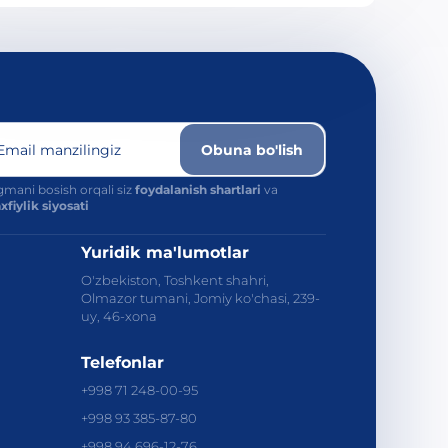
Email manzilingiz
Obuna bo'lish
mani bosish orqali siz
foydalanish shartlari
va
fiylik siyosati
Yuridik ma'lumotlar
O'zbekiston, Toshkent shahri,
Olmazor tumani, Jomiy ko'chasi, 239-
uy, 46-xona
Telefonlar
+998 71 248-00-95
+998 93 385-87-80
+998 94 696-12-76