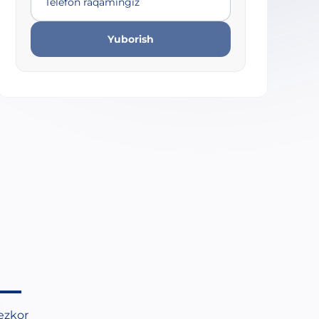
Telefon raqamingiz
Yuborish
tezkor