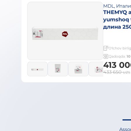
MDL, Итал
THEMYQ av
yumshoq t
длина 25
O'lchov birlig
Qadoqda:
10
413 0
433 650
UZS
Assor