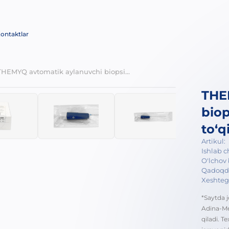
ontaktlar
THEMYQ avtomatik aylanuvchi biopsiya pistoleti, yumshoq to‘qimalar uchun, bir martalik
THE
biop
to‘q
Artikul:
Ishlab c
O'lchov b
Qadoqd
Xeshtegl
*Saytda j
Adina-Me
qiladi. T