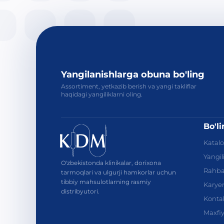
Yangilanishlarga obuna bo'ling
Assortiment, yetkazib berish va yangi takliflar
haqidagi yangiliklarni oling.
Bo'l
Katal
Yangil
O'zbekistonda klinikalar, dorixona
Rahba
tarmoqlari va ulgurji hamkorlar uchun
tibbiy mahsulotlarning rasmiy
Karye
distribyutori.
Kontak
Maxfiyl