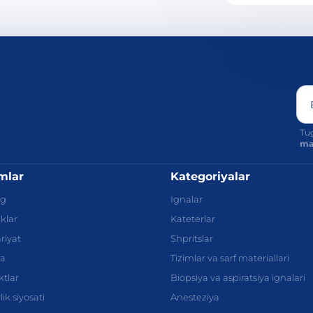
Tug
max
imlar
Kategoriyalar
og
Ignalar
iklar
Kateterlar
riyat
Shpritslar
ra
Tizimlar va sarf materiallari
tlar
Biopsiya va aspiratsiya ignalari
ik siyosati
Anesteziya