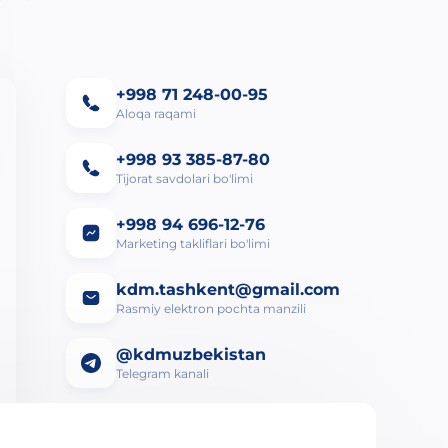
+998 71 248-00-95
Aloqa raqami
+998 93 385-87-80
Tijorat savdolari bo'limi
+998 94 696-12-76
Marketing takliflari bo'limi
kdm.tashkent@gmail.com
Rasmiy elektron pochta manzili
@kdmuzbekistan
Telegram kanali