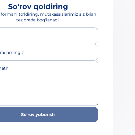
So'rov qoldiring
formani to'ldiring, mutaxassislarimiz siz bilan
tez orada bog'lanadi.
 raqamingiz
atni...
So'rov yuborish