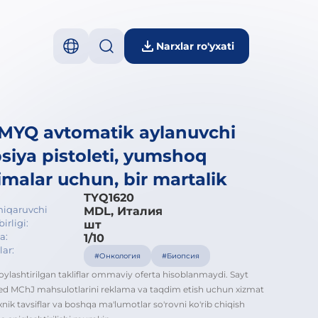
Narxlar ro'yxati
MYQ avtomatik aylanuvchi
siya pistoleti, yumshoq
imalar uchun, bir martalik
TYQ1620
hiqaruvchi
MDL, Италия
irligi:
шт
a:
1/10
ar:
#Онкология
#Биопсия
oylashtirilgan takliflar ommaviy oferta hisoblanmaydi. Sayt
d MChJ mahsulotlarini reklama va taqdim etish uchun xizmat
exnik tavsiflar va boshqa ma'lumotlar so'rovni ko'rib chiqish