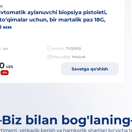
ия
tomatik aylanuvchi biopsiya pistoleti,
o‘qimalar uchun, bir martalik раз 18G,
0 мм
i:
шт
Artikul:
TYQ1825
Mavjudligi:
Mavjud
00
UZS
Savatga qo'shish
-5%
Biz bilan bog'laning
timent, yetkazib berish va hamkorlik shartlari bo'yicha 