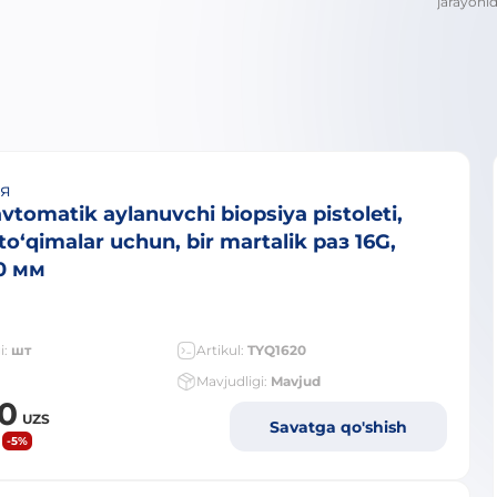
jarayonid
ия
tomatik aylanuvchi biopsiya pistoleti,
o‘qimalar uchun, bir martalik раз 16G,
0 мм
i:
шт
Artikul:
TYQ1620
Mavjudligi:
Mavjud
00
UZS
Savatga qo'shish
-5%