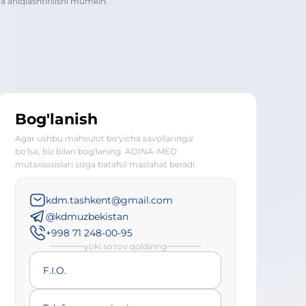
a aniqlashtirilishi mumkin.
Bog'lanish
Agar ushbu mahsulot bo'yicha savollaringiz
bo'lsa, biz bilan bog'laning. ADINA-MED
mutaxassislari sizga batafsil maslahat beradi.
kdm.tashkent@gmail.com
@kdmuzbekistan
+998 71 248-00-95
yoki so'rov qoldiring
F.I.O.