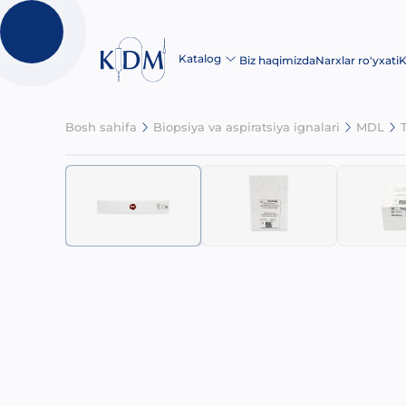
Katalog
Biz haqimizda
Narxlar ro'yxati
K
Bosh sahifa
Biopsiya va aspiratsiya ignalari
MDL