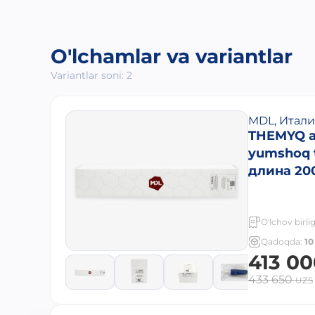
O'lchamlar va variantlar
Variantlar soni: 2
MDL, Итал
THEMYQ av
yumshoq t
длина 20
O'lchov birlig
Qadoqda:
10
413 0
433 650
UZS