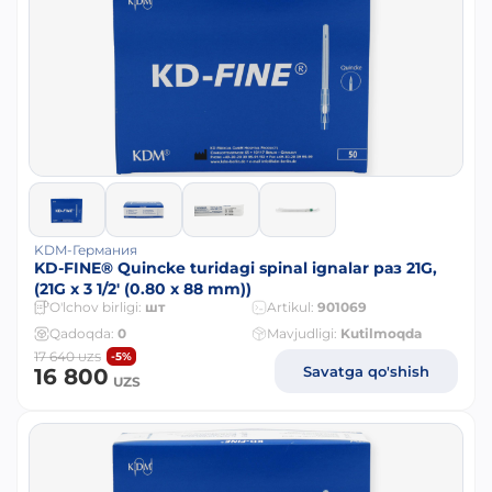
KDM-Германия
KD-FINE® Quincke turidagi spinal ignalar раз 21G,
(21G x 3 1/2' (0.80 x 88 mm))
O'lchov birligi:
шт
Artikul:
901069
Qadoqda:
0
Mavjudligi:
Kutilmoqda
17 640
-5%
UZS
Savatga qo'shish
16 800
UZS