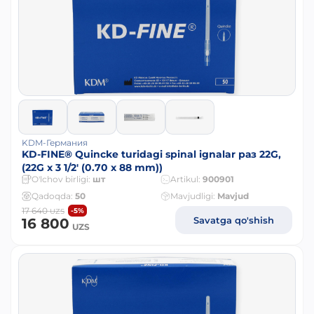
KDM-Германия
KD-FINE® Quincke turidagi spinal ignalar раз 22G,
(22G x 3 1/2' (0.70 x 88 mm))
O'lchov birligi:
шт
Artikul:
900901
Qadoqda:
50
Mavjudligi:
Mavjud
17 640
-5%
UZS
Savatga qo'shish
16 800
UZS