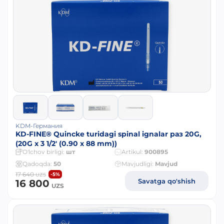
KDM-Германия
KD-FINE® Quincke turidagi spinal ignalar раз 20G,
(20G x 3 1/2' (0.90 x 88 mm))
O'lchov birligi:
шт
Artikul:
900895
Qadoqda:
50
Mavjudligi:
Mavjud
17 640
-5%
UZS
Savatga qo'shish
16 800
UZS