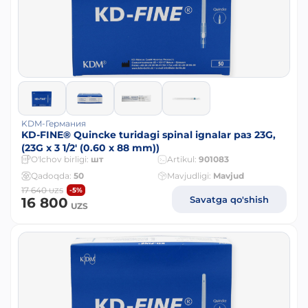
KDM-Германия
KD-FINE® Quincke turidagi spinal ignalar раз 23G,
(23G x 3 1/2' (0.60 x 88 mm))
O'lchov birligi:
шт
Artikul:
901083
Qadoqda:
50
Mavjudligi:
Mavjud
17 640
-5%
UZS
Savatga qo'shish
16 800
UZS