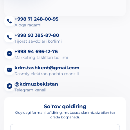
+998 71 248-00-95
Aloqa raqami
+998 93 385-87-80
Tijorat savdolari bo'limi
+998 94 696-12-76
Marketing takliflari bo'limi
kdm.tashkent@gmail.com
Rasmiy elektron pochta manzili
@kdmuzbekistan
Telegram kanali
So'rov qoldiring
Quyidagi formani to'ldiring, mutaxassislarimiz siz bilan tez
orada bog'lanadi.