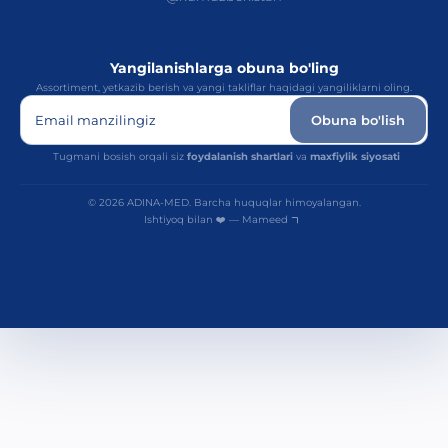
Yangilanishlarga obuna bo'ling
Assortiment, yetkazib berish va yangi takliflar haqidagi yangiliklarni oling.
Email manzilingiz
Obuna bo'lish
Tugmani bosish orqali siz
foydalanish shartlari
va
maxfiylik siyosati
© 2026 ADINA-MED. Barcha huquqlar himoyalangan.
Ishtiyoq bilan ❤️ — Mameed