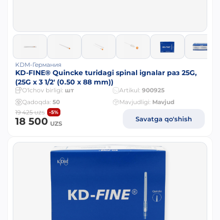
KDM-Германия
KD-FINE® Quincke turidagi spinal ignalar раз 25G,
(25G x 3 1/2' (0.50 x 88 mm))
O'lchov birligi:
шт
Artikul:
900925
Qadoqda:
50
Mavjudligi:
Mavjud
19 425
-5%
UZS
Savatga qo'shish
18 500
UZS