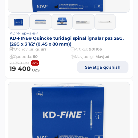
KDM-Германия
KD-FINE® Quincke turidagi spinal ignalar раз 26G,
(26G x 3 1/2' (0.45 x 88 mm))
O'lchov birligi:
шт
Artikul:
901106
Qadoqda:
50
Mavjudligi:
Mavjud
20 370
-5%
UZS
Savatga qo'shish
19 400
UZS