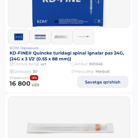
KDM-Германия
KD-FINE® Quincke turidagi spinal ignalar раз 24G,
(24G x 3 1/2' (0.55 x 88 mm))
O'lchov birligi:
шт
Artikul:
901045
Qadoqda:
50
Mavjudligi:
Mavjud
17 640
-5%
UZS
Savatga qo'shish
16 800
UZS