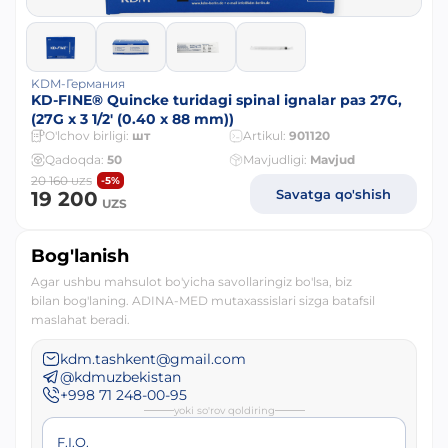
KDM-Германия
KD-FINE® Quincke turidagi spinal ignalar раз 27G,
(27G x 3 1/2' (0.40 x 88 mm))
O'lchov birligi:
шт
Artikul:
901120
Qadoqda:
50
Mavjudligi:
Mavjud
20 160
-5%
UZS
Savatga qo'shish
19 200
UZS
Bog'lanish
Agar ushbu mahsulot bo'yicha savollaringiz bo'lsa, biz
bilan bog'laning. ADINA-MED mutaxassislari sizga batafsil
maslahat beradi.
kdm.tashkent@gmail.com
@kdmuzbekistan
+998 71 248-00-95
yoki so'rov qoldiring
F.I.O.