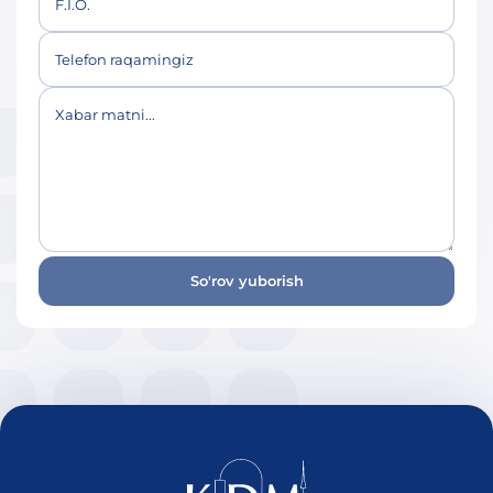
F.I.O.
Telefon raqamingiz
Xabar matni...
So'rov yuborish