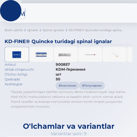
Bosh sahifa
Ignalar
Spinal ignalar
KD-FINE® Quincke turidagi spinal ignalar
KD-FINE® Quincke turidagi spinal ignalar
900857
Artikul:
KDM-Германия
Ishlab chiqaruvchi
шт
O'lchov birligi:
50
Qadoqda:
Xeshteglar:
#Анестезия
#Популярное
*Saytda joylashtirilgan takliflar ommaviy oferta hisoblanmaydi. Sayt Adina-
Med MChJ mahsulotlarini reklama va taqdim etish uchun xizmat qiladi.
Texnik tavsiflar va boshqa ma'lumotlar so'rovni ko'rib chiqish jarayonida
aniqlashtirilishi mumkin.
O'lchamlar va variantlar
Variantlar soni: 9