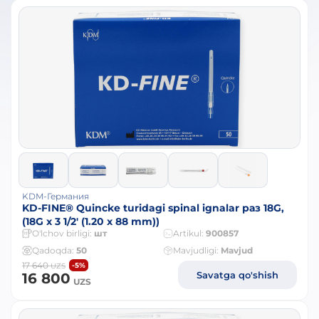
KDM-Германия
KD-FINE® Quincke turidagi spinal ignalar раз 18G,
(18G x 3 1/2' (1.20 x 88 mm))
O'lchov birligi:
шт
Artikul:
900857
Qadoqda:
50
Mavjudligi:
Mavjud
17 640
-5%
UZS
Savatga qo'shish
16 800
UZS