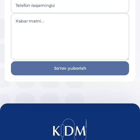
Telefon raqamingiz
Xabar matni...
So'rov yuborish