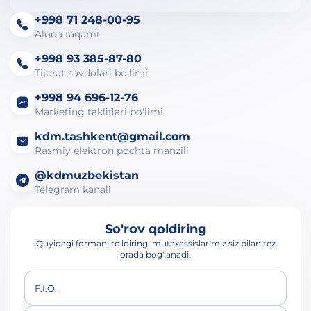
+998 71 248-00-95
Aloqa raqami
+998 93 385-87-80
Tijorat savdolari bo'limi
+998 94 696-12-76
Marketing takliflari bo'limi
kdm.tashkent@gmail.com
Rasmiy elektron pochta manzili
@kdmuzbekistan
Telegram kanali
So'rov qoldiring
Quyidagi formani to'ldiring, mutaxassislarimiz siz bilan tez
orada bog'lanadi.
F.I.O.