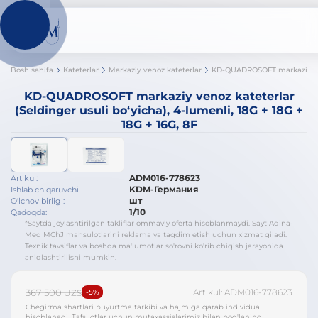
Bosh sahifa
Kateterlar
Markaziy venoz kateterlar
KD-QUADROSOFT markaziy venoz kateterlar
(Seldinger usuli bo‘yicha), 4-lumenli, 18G + 18G +
18G + 16G, 8F
ADM016-778623
Artikul:
KDM-Германия
Ishlab chiqaruvchi
шт
O'lchov birligi:
1/10
Qadoqda:
*Saytda joylashtirilgan takliflar ommaviy oferta hisoblanmaydi. Sayt Adina-
Med MChJ mahsulotlarini reklama va taqdim etish uchun xizmat qiladi.
Texnik tavsiflar va boshqa ma'lumotlar so'rovni ko'rib chiqish jarayonida
aniqlashtirilishi mumkin.
367 500
Artikul: ADM016-778623
UZS
-5%
Chegirma shartlari buyurtma tarkibi va hajmiga qarab individual
hisoblanadi. Tafsilotlar uchun mutaxassislarimiz bilan bog'laning.