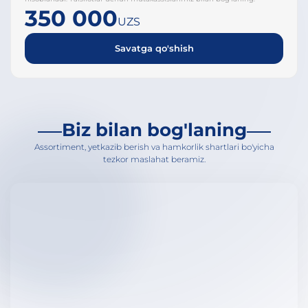
350 000
UZS
Savatga qo'shish
Biz bilan bog'laning
Assortiment, yetkazib berish va hamkorlik shartlari bo'yicha
tezkor maslahat beramiz.