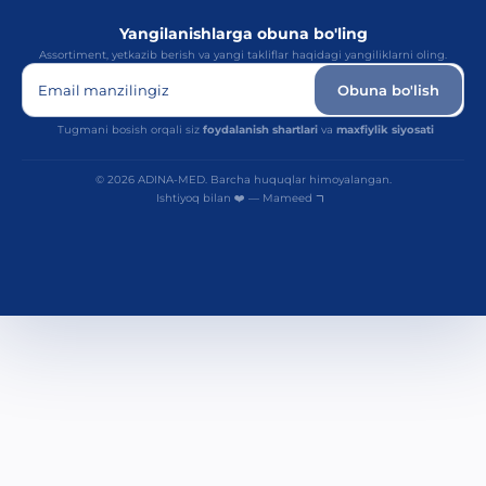
Yangilanishlarga obuna bo'ling
Assortiment, yetkazib berish va yangi takliflar haqidagi yangiliklarni oling.
Email manzilingiz
Obuna bo'lish
Tugmani bosish orqali siz
foydalanish shartlari
va
maxfiylik siyosati
© 2026 ADINA-MED. Barcha huquqlar himoyalangan.
Ishtiyoq bilan ❤️ — Mameed